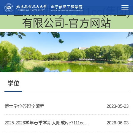
中国太阳成tyc7111cc(集团)
有限公司-官方网站
学位
博士学位答辩全流程
2023-05-23
2025-2026学年春季学期太阳成tyc7111cc选聘导师建议名单公示
2026-06-03