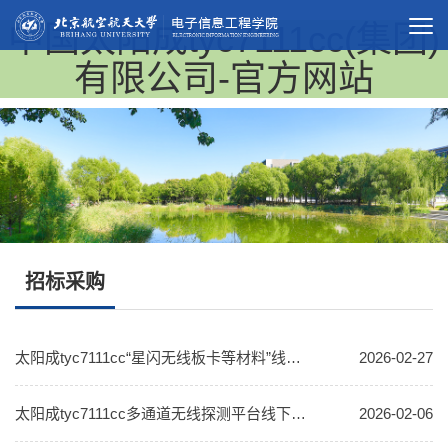
中国太阳成tyc7111cc(集团)
有限公司-官方网站
招标采购
太阳成tyc7111cc“星闪无线板卡等材料”线下竞价采购需求公告
2026-02-27
太阳成tyc7111cc多通道无线探测平台线下竞价采购需求公告
2026-02-06