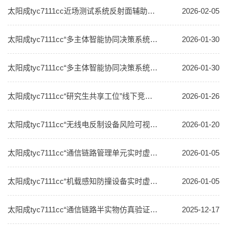
太阳成tyc7111cc近场测试系统反射面辅助装调及加工外协项目竞价需求公告
2026-02-05
太阳成tyc7111cc“多主体智能协同决策系统研制材料一批”线下竞价采购需求公告
2026-01-30
太阳成tyc7111cc“多主体智能协同决策系统设备”线下竞价采购需求公告
2026-01-30
太阳成tyc7111cc“研究生共享工位”线下竞价采购需求公告
2026-01-26
太阳成tyc7111cc“无线电反制设备风险可视化系统”线下竞价采购需求公告
2026-01-20
太阳成tyc7111cc“通信链路管理单元实时虚拟化嵌入式操作系统”线下竞价采购需求公告
2026-01-05
太阳成tyc7111cc“机载感知防撞设备实时虚拟化嵌入式操作系统”线下竞价采购需求公告
2026-01-05
太阳成tyc7111cc“通信链路半实物仿真验证平台”线下竞价采购需求公告
2025-12-17