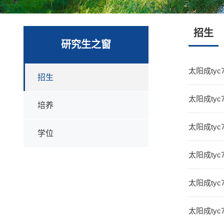
招生
研究生之窗
太阳成ty
招生
太阳成ty
培养
太阳成ty
学位
太阳成ty
太阳成ty
太阳成ty