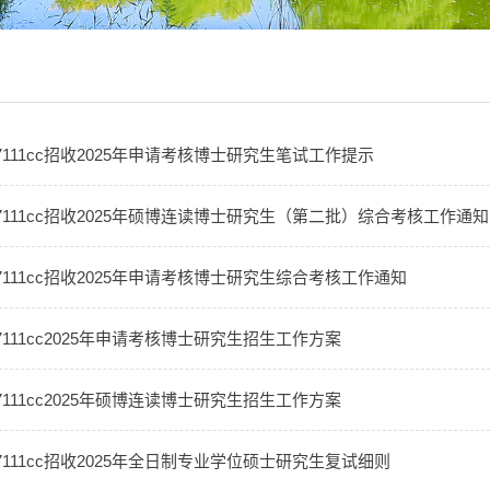
c7111cc招收2025年申请考核博士研究生笔试工作提示
c7111cc招收2025年硕博连读博士研究生（第二批）综合考核工作通知
c7111cc招收2025年申请考核博士研究生综合考核工作通知
c7111cc2025年申请考核博士研究生招生工作方案
c7111cc2025年硕博连读博士研究生招生工作方案
c7111cc招收2025年全日制专业学位硕士研究生复试细则