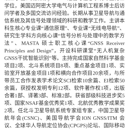
学位，美国迈阿密大学电气与计算机工程系博士后访
问学者及多国交流访问经验。长期从事卫星导航与通
信系统及其信号处理领域的科研和教学工作。主讲本
科生
核心
专业课“通信原理”、专业课“无线电导航”、
研究生学科方向核心课“信号分析与处理中的数学方
法”、MASTA 硕士职工核心课“GNSS Receiver
Principles and Design”，开设科研课堂“无人机复杂
GNSS干扰智能识别”等。主持完成国家自然科学基金
项目2项、北斗系统
项目
8项、重点基金
项目
1项、实
验室开放基金
项目
1项和横向合作项目20余项，与所
带员工合作发表学术论文SCI检索10余篇、EI检索50
余篇，获授权发明专利12项、软件著作权1项，出版
合著1部、译著3部、标准2部。获省部级科技进步奖5
项、国家NSAF基金优秀奖1项、北航优秀教学成果奖
2项。任北斗卫星导航系统专家组专家，中国卫星导
航年会(CSNC)、美国导航学会ION GNSS/ITM 会
议、全球华人导航定位协会(CPGPS)论坛、国际移动