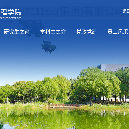
tyc7111cc(集团)有限公
集
研究生之窗
本科生之窗
党政党建
员工风采
职）
招生
培养
学位
教务信息
党风廉政
工会活动
学习日
党政
思政工
员工活