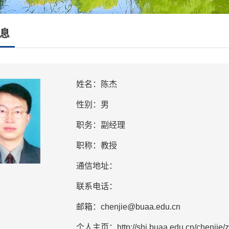
息
姓名：陈杰
性别：男
职务：副经理
职称：教授
通信地址：
联系电话：
邮箱：chenjie@buaa.edu.cn
个人主页：http://shi.buaa.edu.cn/chenjie/