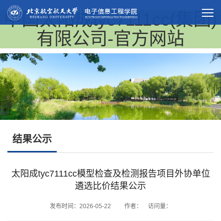
中国太阳成tyc7111cc(集团)
有限公司-官方网站
结果公示
太阳成tyc7111cc模型检查及检测报告项目外协单位
遴选比价结果公示
发布时间：2026-05-22 作者： 访问量：