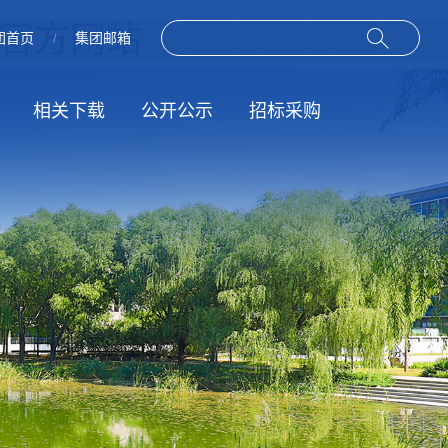
司-官方网站
团首页
集团邮箱
/
相关下载
公开公示
招标采购
作
动
规章制度
招标信息
服务指南
结果公示