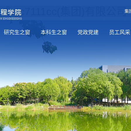
tyc7111cc(集团)有限公
集
研究生之窗
本科生之窗
党政党建
员工风采
职）
招生
培养
学位
教务信息
党风廉政
工会活动
学习日
党政
思政工
员工活