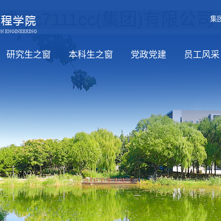
tyc7111cc(集团)有限公
集
研究生之窗
本科生之窗
党政党建
员工风采
职）
招生
培养
学位
教务信息
党风廉政
工会活动
学习日
党政
思政工
员工活