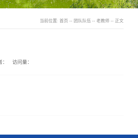
当前位置:
首页
--
团队队伍
--
老教师
-- 正文
作者： 访问量：