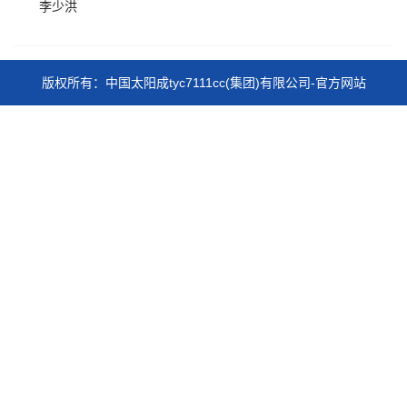
李少洪
版权所有：中国太阳成tyc7111cc(集团)有限公司-官方网站