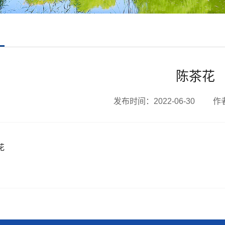
陈茶花
发布时间：2022-06-30 
花