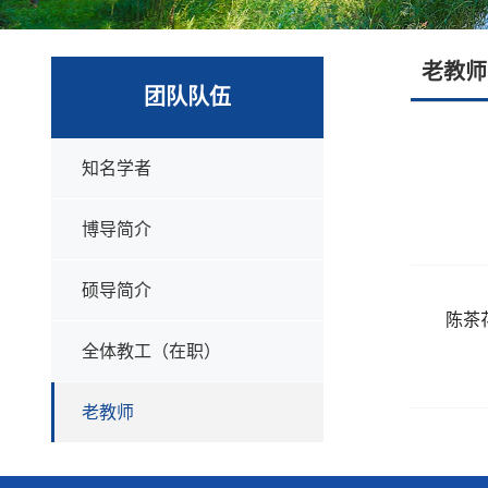
老教师
团队队伍
知名学者
博导简介
硕导简介
陈茶
全体教工（在职）
老教师