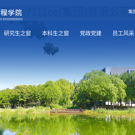
tyc7111cc(集团)有限公
集
研究生之窗
本科生之窗
党政党建
员工风采
职）
招生
培养
学位
教务信息
党风廉政
工会活动
学习日
党政
思政工
员工活