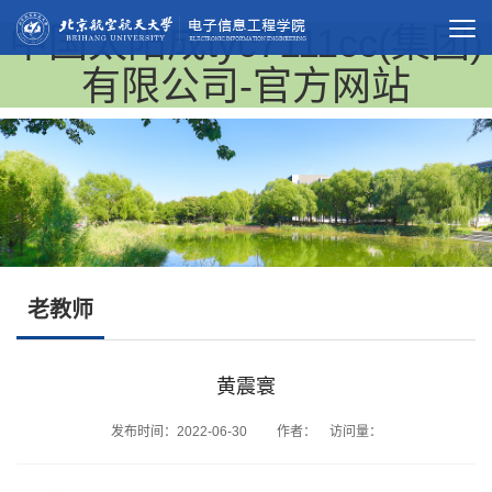
中国太阳成tyc7111cc(集团)
有限公司-官方网站
老教师
黄震寰
发布时间：2022-06-30 作者： 访问量：