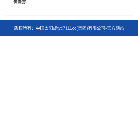
黄震寰
版权所有：中国太阳成tyc7111cc(集团)有限公司-官方网站