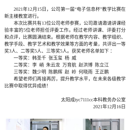
2021
年
12
月
15
日，公司第一届“电子信息杯”教学比赛在
新主楼教室进行。
本次比赛共有
13
位公司老师参赛，公司邀请邀请讲课经
验丰富的
5
位老师担任评委工作。经过老师讲课、评委打分
和点评，比赛圆满结束。根据老师在教学内容、教学组织、
教学手段、教学艺术和教学效果等方面的考量，共评出一等
奖
3
人、二等奖
5
人、三等奖
5
人。获奖老师名单如下 ：
一等奖：韩圣千
张玉玺
杨
威
二等奖：李
峭
朱云龙
万育航
赵洪博
陈立江
三等奖：魏少明
陈鹏辉
赵
岭 何晓雨
王正鹏
希望老师们再接再厉，提升教学水平，在未来各级教学
比赛中取得优异成绩！
太阳成tyc7111cc本科教务办公室
2021
年
12
月
16
日