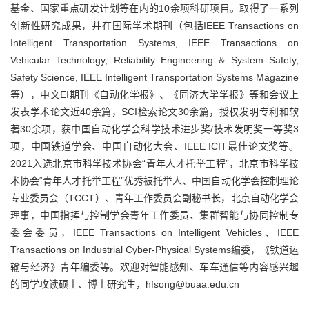
基金、国家重点研发计划等在内的10余项科研项目。取得了一系列
创新性研究成果，并在国际学术期刊（包括IEEE Transactions on
Intelligent Transportation Systems, IEEE Transactions on
Vehicular Technology, Reliability Engineering & System Safety,
Safety Science,
IEEE Intelligent Transportation Systems Magazine
等），中文EI期刊《自动化学报》、《同济大学学报》等和会议上
发表学术论文近40余篇，SCI检索论文30余篇，授权发明专利和软
著30余项，获中国自动化学会科学技术进步奖/技术发明奖一等奖3
项，中国铁道学会、中国自动化大会、IEEE ICIT最佳论文奖等。
2021入选北京市科学技术协会“青年人才托举工程”，
北京市科学技
术协会“青年人才托举工程”优秀被托举人、
中国自动化学会控制理论
专业委员会（TCCT）、
青年工作委员会
副秘书长，
北京自动化学会
理事，
中国指挥与控制学会青年工作委员、集群智能与协同控制专
委会委员，IEEE Transactions on Intelligent Vehicles、IEEE
Transactions on Industrial Cyber-Physical Systems编委，《铁道运
输与经济》青年编委等。欢迎对智能感知、车车通信等内容感兴趣
的同学攻读硕士、博士研究生，hfsong@buaa.edu.cn