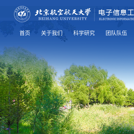
中国太阳成
首页
​关于我们
科学研究
团队队伍
太阳成tyc7111cc新闻
通知公告
人才培养
就业信息
国际交流
公司介绍
公司领导
学术机构
行政机构
科研方向
科研学术
全体教工（在
知名学者
博导简介
硕导简介
老教师