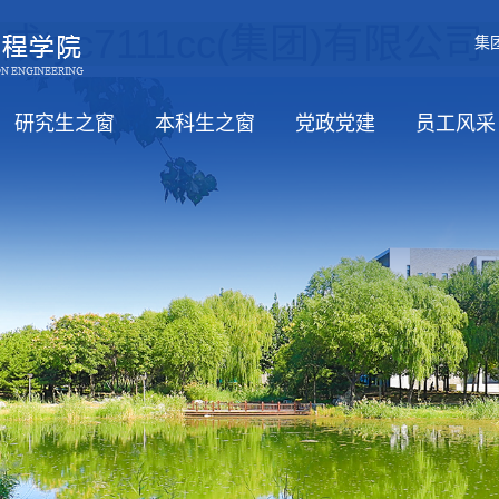
tyc7111cc(集团)有限公
集
研究生之窗
本科生之窗
党政党建
员工风采
职）
招生
培养
学位
教务信息
党风廉政
工会活动
学习日
党政
思政工
员工活