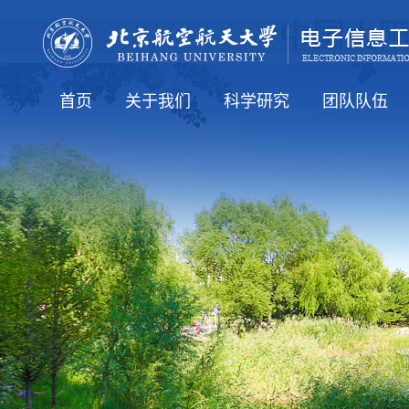
中国太阳成
首页
​关于我们
科学研究
团队队伍
太阳成tyc7111cc新闻
通知公告
人才培养
就业信息
国际交流
公司介绍
公司领导
学术机构
行政机构
科研方向
科研学术
全体教工（在
知名学者
博导简介
硕导简介
老教师