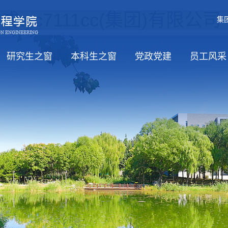
tyc7111cc(集团)有限公
集
研究生之窗
本科生之窗
党政党建
员工风采
职）
招生
培养
学位
教务信息
党风廉政
工会活动
学习日
党政
思政工
员工活