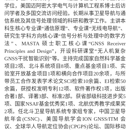
学位，美国迈阿密大学电气与计算机工程系博士后访
问学者及多国交流访问经验。长期从事卫星导航与通
信系统及其信号处理领域的科研和教学工作。主讲本
科生
核心
专业课“通信原理”、专业课“无线电导航”、
研究生学科方向核心课“信号分析与处理中的数学方
法”、MASTA 硕士职工核心课“GNSS Receiver
Principles and Design”，开设科研课堂“无人机复杂
GNSS干扰智能识别”等。主持完成国家自然科学基金
项目2项、北斗系统
项目
8项、重点基金
项目
1项、实
验室开放基金
项目
1项和横向合作项目20余项，与所
带员工合作发表学术论文SCI检索10余篇、EI检索50
余篇，获授权发明专利12项、软件著作权1项，出版
合著1部、译著3部、标准2部。获省部级科技进步奖5
项、国家NSAF基金优秀奖1项、北航优秀教学成果奖
2项。任北斗卫星导航系统专家组专家，中国卫星导
航年会(CSNC)、美国导航学会ION GNSS/ITM 会
议、全球华人导航定位协会(CPGPS)论坛、国际移动