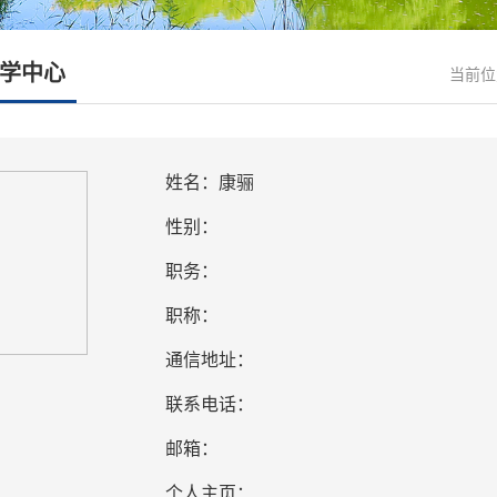
学中心
当前位
姓名：康骊
性别：
职务：
职称：
通信地址：
联系电话：
邮箱：
个人主页：