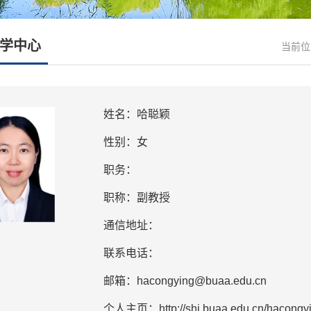
学中心
当前位
姓名：哈聪颖
性别：女
职务：
职称：副教授
通信地址：
联系电话：
邮箱：hacongying@buaa.edu.cn
个人主页：http://shi.buaa.edu.cn/hacongyi