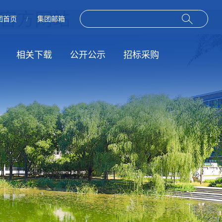
司-官方网站
团首页
集团邮箱
/
相关下载
公开公示
招标采购
作
动
规章制度
招标信息
服务指南
结果公示