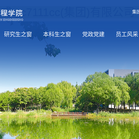
tyc7111cc(集团)有限公
集
研究生之窗
本科生之窗
党政党建
员工风采
职）
招生
培养
学位
教务信息
党风廉政
工会活动
学习日
党政
思政工
员工活