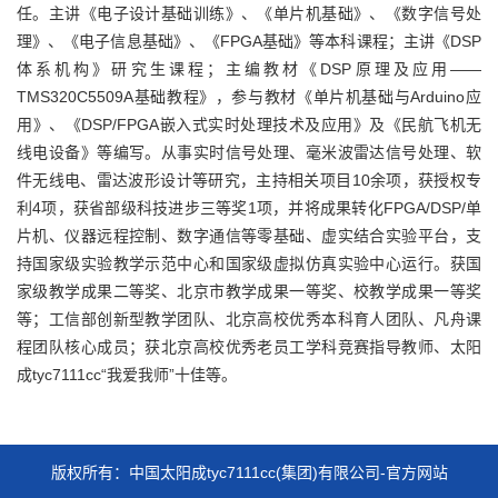
任。主讲《电子设计基础训练》、《单片机基础》、
《数字信号处
理》、
《电子信息基础》、《FPGA基础》等本科课程；主讲《DSP
体系机构》研究生课程；主编教材《DSP原理及应用——
TMS320C5509A基础教程》，参与教材《单片机基础与Arduino应
用》、《DSP/FPGA嵌入式实时处理技术及应用》及《民航飞机无
线电设备》等编写。从事实时信号处理、毫米波雷达信号处理、软
件无线电、雷达波形设计等研究，主持相关项目10余项，获授权专
利4项，获省部级科技进步三等奖1项，并将成果转化FPGA/DSP/单
片机、仪器远程控制、数字通信等零基础、虚实结合实验平台，支
持国家级实验教学示范中心和国家级虚拟仿真实验中心运行。获国
家级教学成果二等奖、北京市教学成果一等奖、校教学成果一等奖
等；工信部创新型教学团队、北京高校优秀本科育人团队、凡舟课
程团队核心成员；获北京高校优秀老员工学科竞赛指导教师、太阳
成tyc7111cc“我爱我师”十佳等。
版权所有：中国太阳成tyc7111cc(集团)有限公司-官方网站