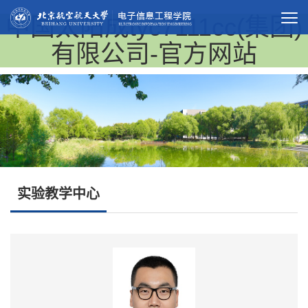
中国太阳成tyc7111cc(集团)
有限公司-官方网站
实验教学中心