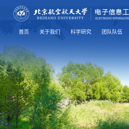
中国太阳成
首页
​关于我们
科学研究
团队队伍
太阳成tyc7111cc新闻
通知公告
人才培养
就业信息
国际交流
公司介绍
公司领导
学术机构
行政机构
科研方向
科研学术
全体教工（在
知名学者
博导简介
硕导简介
人才招聘
老教师