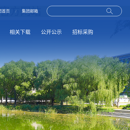
司-官方网站
团首页
集团邮箱
/
相关下载
公开公示
招标采购
作
动
规章制度
招标信息
服务指南
结果公示