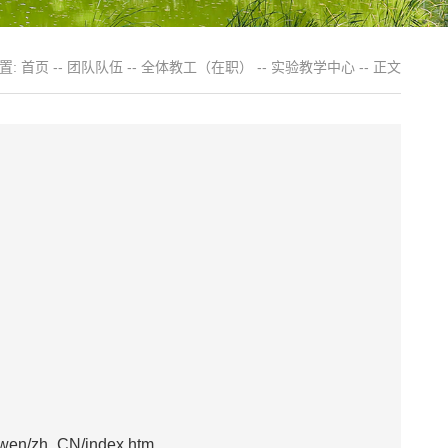
置:
首页
--
团队队伍
--
全体教工（在职）
--
实验教学中心
-- 正文
wen/zh_CN/index.htm