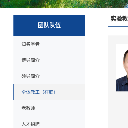
实验教
团队队伍
知名学者
博导简介
硕导简介
全体教工（在职）
老教师
人才招聘