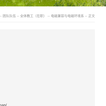
--
团队队伍
--
全体教工（在职）
--
电磁兼容与电磁环境系
-- 正文
nan/