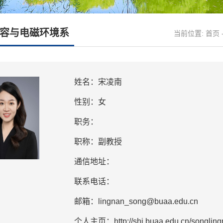
容与电磁环境系
当前位置:
首页
姓名：宋凌南
性别：女
职务：
职称：副教授
通信地址：
联系电话：
邮箱：lingnan_song@buaa.edu.cn
个人主页：http://shi.buaa.edu.cn/songling