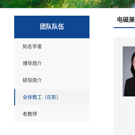
电磁兼
团队队伍
知名学者
博导简介
硕导简介
全体教工（在职）
老教师