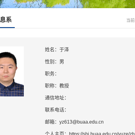
息系
当前
姓名：于泽
性别：男
职务：
职称：教授
通信地址：
联系电话：
邮箱：yz613@buaa.edu.cn
个人主页：https://shi.buaa.edu.cn/yuze/zh