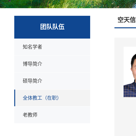
空天信
团队队伍
知名学者
博导简介
硕导简介
全体教工（在职）
老教师