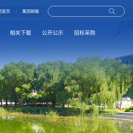
司-官方网站
团首页
集团邮箱
/
相关下载
公开公示
招标采购
作
动
规章制度
招标信息
服务指南
结果公示