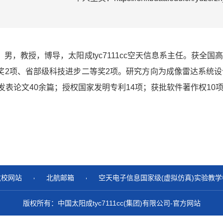
，男，教授，博导，太阳成tyc7111cc空天信息系主任。获
奖2项、省部级科技进步二等奖2项。研究方向为成像雷达系统
；发表论文40余篇；授权国家发明专利14项；获批软件著作权10
航校网站
北航邮箱
空天电子信息国家级(虚拟仿真)实验教学
版权所有：中国太阳成tyc7111cc(集团)有限公司-官方网站