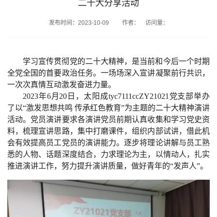
二十大分享活动
发布时间：2023-10-09 作者： 访问量：
学习宣传贯彻党的二十大精神，是当前和今后一个时期
全党全国的首要政治任务。一场场深入宣讲凝聚前行共识，
一次次真情互动激发奋进力量。
2023年6月20日，太阳成tyc7111cc
ZY21021党支部
举办
了以“激发思想共鸣
传承红色教育
”为主题的二十大精神演讲
活动。党员演讲要求各演讲党员前期认真收集和学习党史资
料，梳理宣讲思路，集中打磨课件，组织内部试讲，借此机
会有效提高员工党员的演讲能力。逐步将理论讲解与员工熟
悉的人物、话题深度结合，力求理论为主，以情动人，扎实
推进演讲工作，努力提升演讲质量，做好青年的“发声人”。