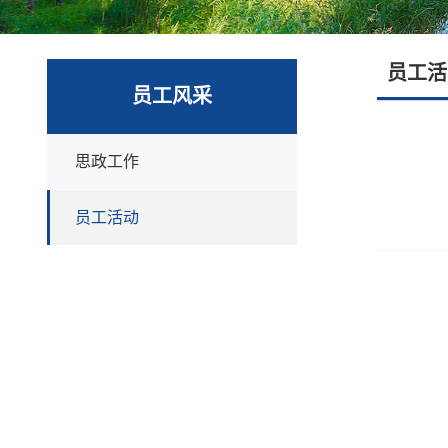
员工活
员工风采
思政工作
员工活动