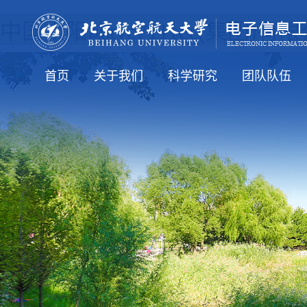
中国太阳成tyc7111cc(集团)
首页
​关于我们
科学研究
团队队伍
太阳成tyc7111cc新闻
通知公告
人才培养
就业信息
国际交流
公司介绍
公司领导
岗位职责
学术机构
行政机构
科研方向
科研学术
全体教工（在
知名学者
博导简介
硕导简介
老教师