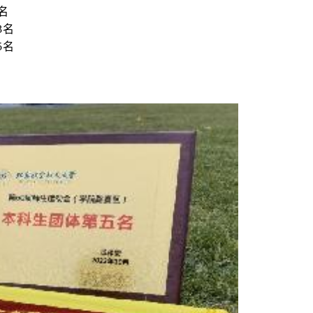
名
3名
5名