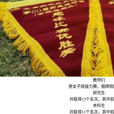
教师们
男女子组接力赛，银牌铜
研究生
共取得13个名次，其中前
本科生
共取得11个名次，其中前