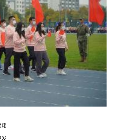
翱翔
英发