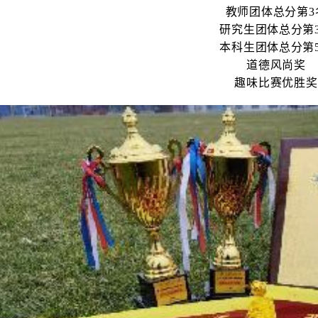
教师团体总分第3
研究生团体总分第
本科生团体总分第
道德风尚奖
趣味比赛优胜奖