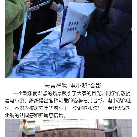
与吉祥物“电小鹅”合影
一个欢乐而温馨的场景吸引了大家的目光
。
同学们簇拥
着
电小鹅
，纷纷摆出各种可爱的姿势与其合影。
电小鹅
的出
现，不仅为校庆嘉年华增添了一份趣味和欢乐，更让大家对
北航的认同感和归属感倍增。