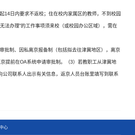
日起14日内要求不返校；住在校内家属区的教师，不到校园
人无法办理”的工作事项须来校（或校园办公区域），需在
差审批制、因私离京报备制（包括拟去往津冀地区），离京
京提前在OA系统申请审批制。（3）️若教职工从津冀地
向公司联系人出示有关信息，返京人员台账里填写到联系
中心