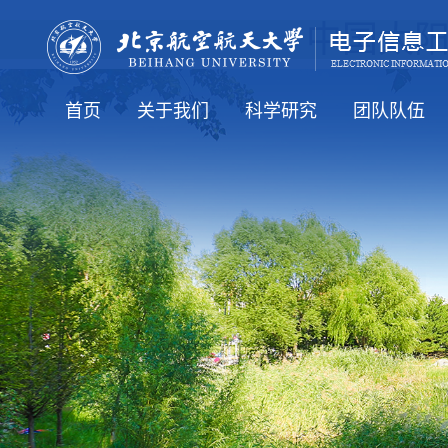
中国太阳成
首页
​关于我们
科学研究
团队队伍
太阳成tyc7111cc新闻
通知公告
人才培养
就业信息
国际交流
公司介绍
公司领导
学术机构
行政机构
科研方向
科研学术
全体教工（在
知名学者
博导简介
硕导简介
老教师