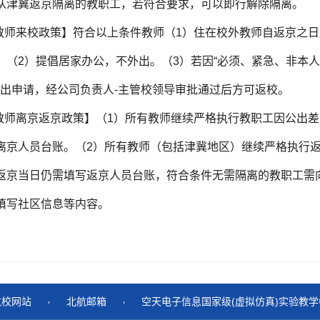
从津冀返京隔离的教职工，若符合要求，可以即行解除隔离。
上教师来校政策】符合以上条件教师（1）住在校外教师自返京之
。（2）提倡居家办公，不外出。（3）若因“必须、紧急、非本
提出申请，经公司负责人-主管校领导审批通过后方可返校。
有教师离京返京政策】（1）所有教师继续严格执行教职工因公出
离京人员台账。（2）️所有教师（包括津冀地区）继续严格执行返
返京当日仍需填写返京人员台账，符合条件无需隔离的教职工需
填写社区信息等内容。
航校网站
北航邮箱
空天电子信息国家级(虚拟仿真)实验教学