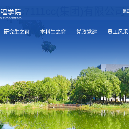
tyc7111cc(集团)有限公
集
研究生之窗
本科生之窗
党政党建
员工风采
职）
招生
培养
学位
教务信息
党风廉政
工会活动
学习日
党政
思政工
员工活