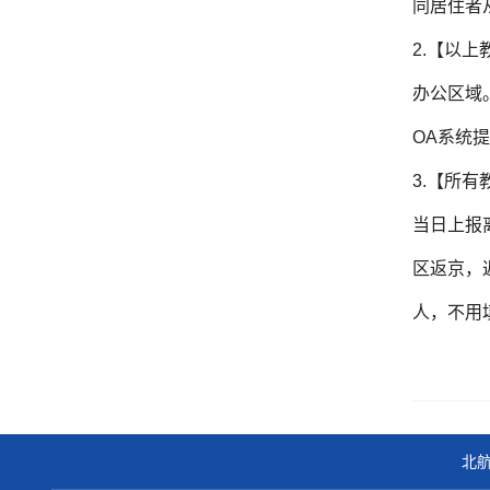
同居住者
2.【以
办公区域
OA系统
3.【所
当日上报
区返京，
人，不用
北