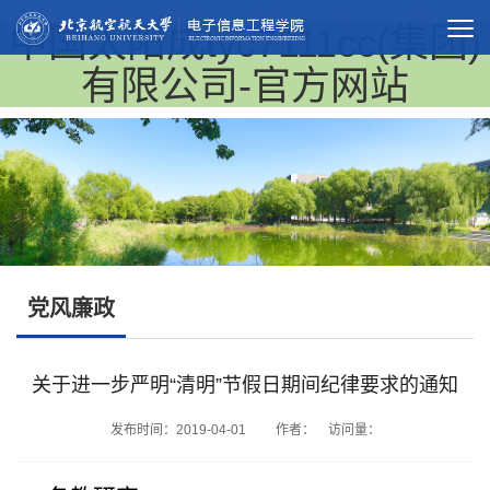
中国太阳成tyc7111cc(集团)
有限公司-官方网站
党风廉政
关于进一步严明“清明”节假日期间纪律要求的通知
发布时间：2019-04-01 作者： 访问量：