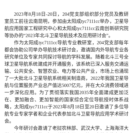
2023
年8月1
8
日-
20
日，2
04
党支部组织部分党员及教研
室员工前往云南昆明，参加由太阳成tyc7111cc举办，卫星导
航应用国家工程研究中心和太阳成tyc7111cc云南创新研究院
等协办的“2
023
年北斗卫星导航技术及应用研讨会”
。
作为太阳成tyc7111cc导航专业教研室，2
04
党支部每年
都会协助公司举办导航技术研讨会，邀请国内外导航专业各
研究单位及专家共同探讨导航的学科发展。
随着北斗三号全
球卫星导航系统建成并开通服务，该系统已深入服务交通运
输、公共安全、智慧农业、电力等公共产业，市场上也涌现
了一大批北斗卫星导航系统相关制造商，
2022
年我国卫星导
航与位置服务产业总产值达
5007
亿元，并在大众消费领域进
一步深化应用。为了贯彻落实我国
2035年全面建成更加泛
在、更加融合、更加智能的国家综合定位导航授时体系
战
略，
太阳成tyc7111cc于
2023
年
8
月
18
日至
20
日邀请了多位导
航专业专家学者和企业代表参加北斗卫星导航应用学术研讨
会。
今年研讨会邀请了老挝农林部、武汉大学、上海海洋大