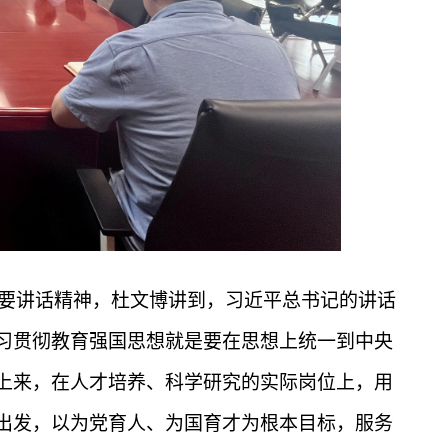
要讲话精神，杜文博讲到，习近平总书记的讲话
习贯彻教育强国思想就是要在思想上统一到中央
上来，在人才培养、科学研究的实际岗位上，用
出发，以为党育人、为国育才为根本目标，服务