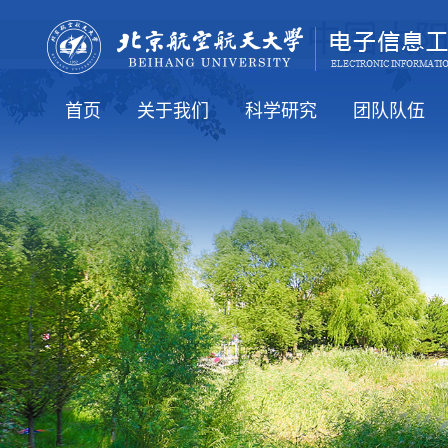
中国太阳成
首页
​关于我们
科学研究
团队队伍
太阳成tyc7111cc新闻
通知公告
人才培养
就业信息
国际交流
公司介绍
公司领导
学术机构
行政机构
科研方向
科研学术
全体教工（在
知名学者
博导简介
硕导简介
老教师