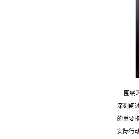
围绕
深刻阐
的重要
实际行