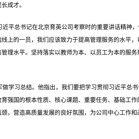
成长成才。
习近平总书记在北京育英公司考察时的重要讲话精神，
战线上的一员，我们应该致力于提高管理服务的水平，
高管理水平。坚持落实以教师为本、以员工为本的服务
。
军做学习总结。他指出，我们要把学习贯彻习近平总书
教育强国的根本性质、核心课题、重要任务、基础工作
瓶颈，营造高质量发展的良好氛围，为公司中心工作和