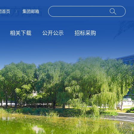
司-官方网站
团首页
集团邮箱
/
相关下载
公开公示
招标采购
作
动
规章制度
招标信息
服务指南
结果公示