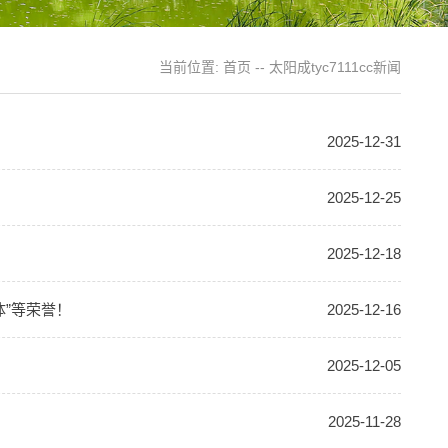
当前位置:
首页
--
太阳成tyc7111cc新闻
2025-12-31
2025-12-25
2025-12-18
体”等荣誉！
2025-12-16
2025-12-05
2025-11-28