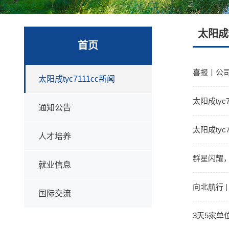
太阳成t
首页
喜报丨公司
太阳成tyc7111cc新闻
太阳成tyc
通知公告
太阳成ty
人才培养
群星闪耀，
就业信息
向北航行 
国际交流
3天5家单