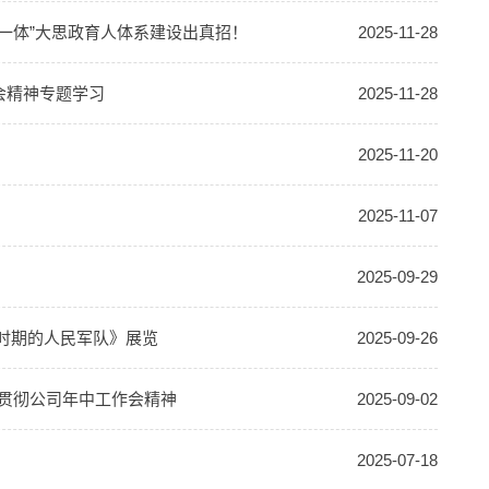
六位一体”大思政育人体系建设出真招！
2025-11-28
会精神专题学习
2025-11-28
2025-11-20
2025-11-07
2025-09-29
时期的人民军队》展览
2025-09-26
习贯彻公司年中工作会精神
2025-09-02
2025-07-18