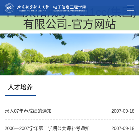
中国太阳成tyc7111cc(集团)
有限公司-官方网站
人才培养
录入07年春成绩的通知
2007-09-18
2006－2007学年第二学期公共课补考通知
2007-09-18