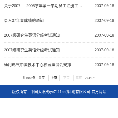
关于2007 ― 2008学年第一学期员工注册工作的通知
2007-09-18
录入07年春成绩的通知
2007-09-18
2007级研究生英语分级考试通知
2007-09-18
2007级研究生英语分级考试通知
2007-09-18
通用电气中国技术中心校园座谈会安排
2007-09-18
共4087条
首页
上页
下页
尾页
273/273
版权所有：中国太阳成tyc7111cc(集团)有限公司-官方网站