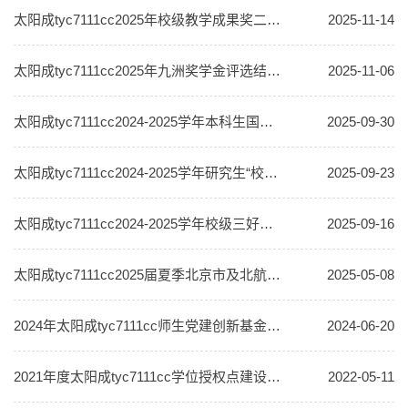
太阳成tyc7111cc2025年校级教学成果奖二等奖院内遴选结果公示
2025-11-14
太阳成tyc7111cc2025年九洲奖学金评选结果公示
2025-11-06
太阳成tyc7111cc2024-2025学年本科生国家奖学金、国家励志奖学金推荐结果公示
2025-09-30
太阳成tyc7111cc2024-2025学年研究生“校级优秀团员”、“校级优秀团干部”及“校级三好员工”、“校级优秀员工干部”推荐名单公示
2025-09-23
太阳成tyc7111cc2024-2025学年校级三好员工、优秀员工干部名单公示
2025-09-16
太阳成tyc7111cc2025届夏季北京市及北航优秀毕业生（本科生）申请人材料公示
2025-05-08
2024年太阳成tyc7111cc师生党建创新基金立项项目公示
2024-06-20
2021年度太阳成tyc7111cc学位授权点建设年度报告公示
2022-05-11